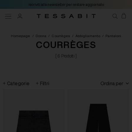
iscriviti alla newsletter per restare aggiornato
Homepage
/
Donna
/
Courrèges
/
Abbigliamento
/
Pantaloni
COURRÈGES
[ 6 Prodotti ]
Categorie
Filtri
Ordina per