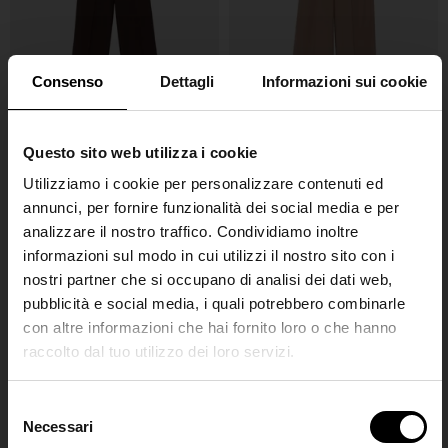
Consenso
Dettagli
Informazioni sui cookie
Questo sito web utilizza i cookie
Closed
Closed
Pantaloni in misto lana
Pantaloni in misto lana
Utilizziamo i cookie per personalizzare contenuti ed
Wimona
annunci, per fornire funzionalità dei social media e per
€ 290,00
analizzare il nostro traffico. Condividiamo inoltre
€ 250,00
informazioni sul modo in cui utilizzi il nostro sito con i
nostri partner che si occupano di analisi dei dati web,
pubblicità e social media, i quali potrebbero combinarle
con altre informazioni che hai fornito loro o che hanno
raccolto dal tuo utilizzo dei loro servizi.
SHIPPING TO UNITED STATES?
The shipping costs and items price are
S
based on destination country
Necessari
Join the
e