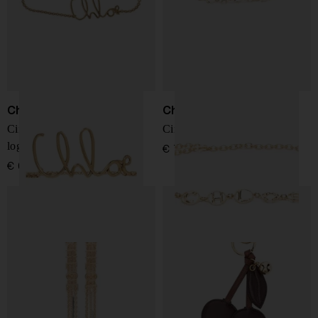
Chloé
Chloé
Cintura iconica Chloè con
Cintura Chloé Script
logo
€ 790,00
€ 690,00