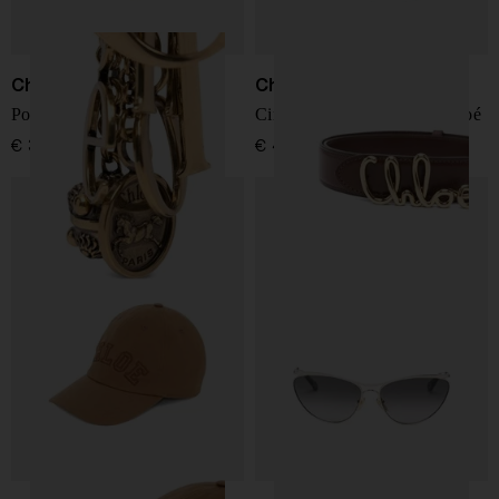
Chloé
Chloé
Portachiavi Chloé Symbols
Cintura in pelle Iconica Chloé
€ 390,00
€ 440,00