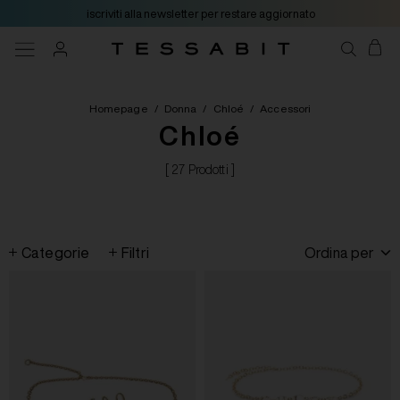
iscriviti alla newsletter per restare aggiornato
Homepage
/
Donna
/
Chloé
/
Accessori
Chloé
[ 27 Prodotti ]
Categorie
Filtri
Ordina per