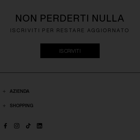
NON PERDERTI NULLA
ISCRIVITI PER RESTARE AGGIORNATO
ISCRIVITI
AZIENDA
Contatti
SHOPPING
Chi Siamo
Spedizioni
Boutique
Pagamenti
Lavora con noi