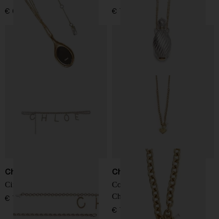
€ 690,00
€ 790,00
Chloé
Chloé
Cintura con lettere Chloè
Collana a cuore plissettato
Chloé
€ 790,00
€ 750,00