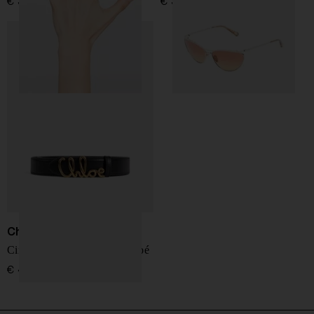
€ 320,00
€ 370,00
Chloé
Cintura in pelle Iconica Chloé
€ 440,00