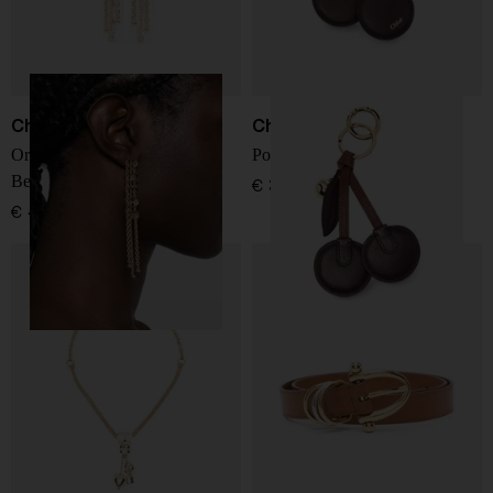
Chloé
Chloé
Orecchini a pendente Mini
Portachiavi Chloé Symbols
Belt
€ 390,00
€ 420,00