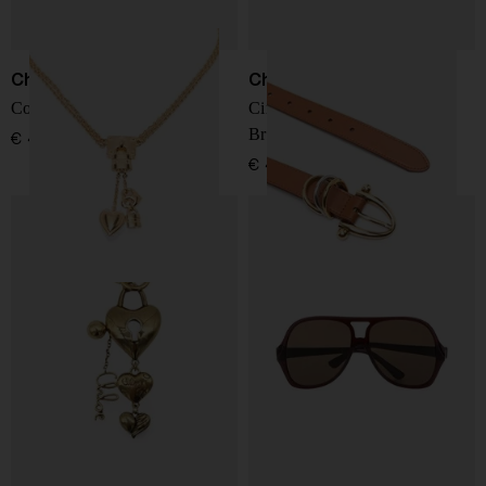
Chloé
Chloé
Collana mini Paddington
Cintura in pelle Chloé
Bracelet
€ 490,00
€ 490,00