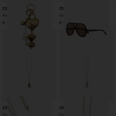
Chloé
Chloé
Portachiavi Chloé Symbols
Occhiali Salomé
€ 450,00
€ 310,00
Chloé
Chloé
Collana Chloé Mirror
Collana Chloé Mirror