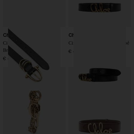
Chloé
Chloé
Cintura in pelle Chloé
Cintura in pelle Iconica Chloé
Bracelet
€ 440,00
€ 490,00