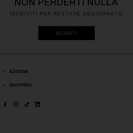
NON PERDERTI NULLA
ISCRIVITI PER RESTARE AGGIORNATO
ISCRIVITI
AZIENDA
Contatti
SHOPPING
Chi Siamo
Spedizioni
Boutique
Pagamenti
Lavora con noi
Politiche di reso
Richiesta di recesso