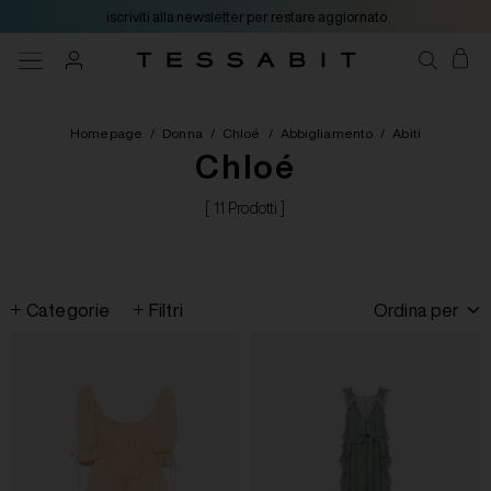
iscriviti alla newsletter per restare aggiornato
Homepage
/
Donna
/
Chloé
/
Abbigliamento
/
Abiti
Chloé
[ 11 Prodotti ]
Categorie
Filtri
Ordina per