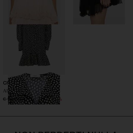
Chloé
Abito in seta a pois
€ 1.990,00
€ 1.194,00
-40%