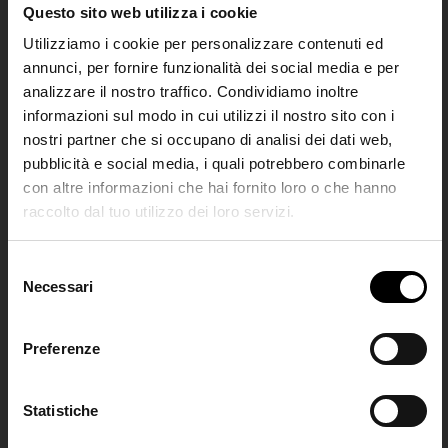
Questo sito web utilizza i cookie
Chloé
Chloé
Utilizziamo i cookie per personalizzare contenuti ed
Abito corto in seta
Abito lungo in seta stampata
annunci, per fornire funzionalità dei social media e per
€ 2.790,00
€ 3.990,00
analizzare il nostro traffico. Condividiamo inoltre
informazioni sul modo in cui utilizzi il nostro sito con i
nostri partner che si occupano di analisi dei dati web,
pubblicità e social media, i quali potrebbero combinarle
con altre informazioni che hai fornito loro o che hanno
raccolto dal tuo utilizzo dei loro servizi.
SHIPPING TO UNITED STATES?
The shipping costs and items price are
S
based on destination country
Necessari
Join the
e
l
Club
e
Preferenze
CONFIRM
z
i
Iscriviti alla nostra
Chloé
Chloé
o
Statistiche
Ship to
Italy
newsletter per restare
n
aggiornato!
Abito in seta
Abito mini in cotone stampato