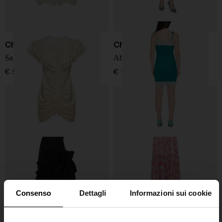
Chloé
Chloé
Salopette corta in seta
Abito mini in maglia di lana
€ 5.300,00
€ 1.090,00
Consenso
Dettagli
Informazioni sui cookie