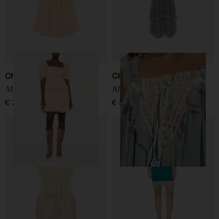
Chloé
Chloé
Abito mini in seta
Abito maxi in seta
€ 2.990,00
€ 5.900,00