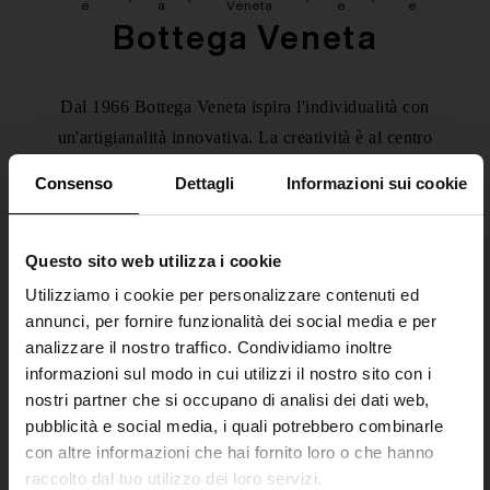
e
a
Veneta
e
e
Bottega Veneta
Dal 1966 Bottega Veneta ispira l'individualità con
un'artigianalità innovativa. La creatività è al centro
di tutto ciò che Bottega Veneta fa. Fondata a
Consenso
Dettagli
Informazioni sui cookie
Vicenza, la maison è radicata nella cultura italiana
ma mantiene una visione globale. Un brand
inclusivo con prodotti esclusivi, Bottega Veneta è
Questo sito web utilizza i cookie
tanto un sentimento quanto un'estetica.
Utilizziamo i cookie per personalizzare contenuti ed
annunci, per fornire funzionalità dei social media e per
analizzare il nostro traffico. Condividiamo inoltre
[ 1 Prodotti ]
informazioni sul modo in cui utilizzi il nostro sito con i
nostri partner che si occupano di analisi dei dati web,
pubblicità e social media, i quali potrebbero combinarle
con altre informazioni che hai fornito loro o che hanno
Categorie
Filtri
Ordina per
raccolto dal tuo utilizzo dei loro servizi.