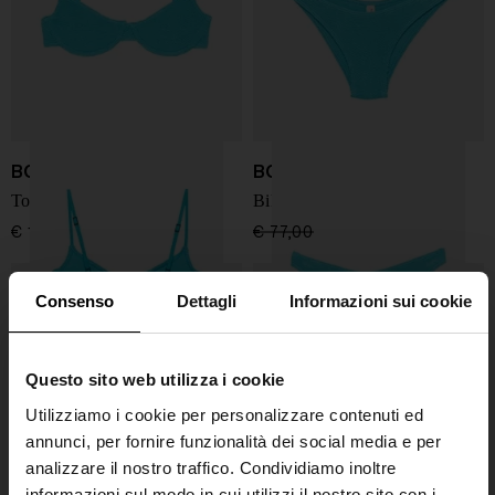
BOND EYE
BOND EYE
Top bikini Gracie
Bikini slip Sign
€ 119,00
€ 77,00
€ 65,00
-15%
Consenso
Dettagli
Informazioni sui cookie
Questo sito web utilizza i cookie
Utilizziamo i cookie per personalizzare contenuti ed
annunci, per fornire funzionalità dei social media e per
analizzare il nostro traffico. Condividiamo inoltre
informazioni sul modo in cui utilizzi il nostro sito con i