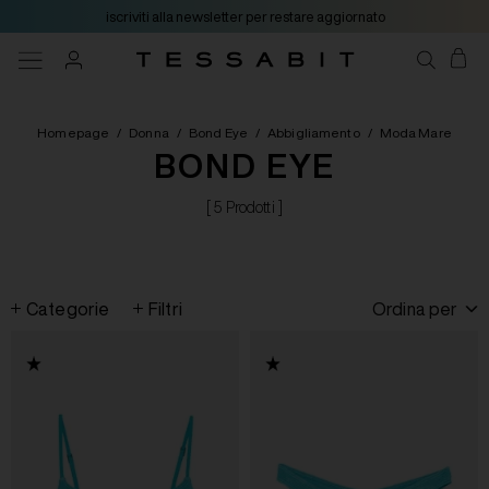
iscriviti alla newsletter per restare aggiornato
Homepage
/
Donna
/
Bond Eye
/
Abbigliamento
/
Moda Mare
BOND EYE
[ 5 Prodotti ]
Categorie
Filtri
Ordina per