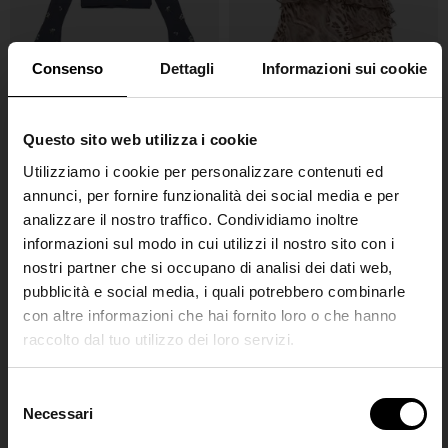
Consenso
Dettagli
Informazioni sui cookie
Questo sito web utilizza i cookie
Blugirl
Blugirl
Utilizziamo i cookie per personalizzare contenuti ed
T-shirt con ricamo
Top in chiffon
annunci, per fornire funzionalità dei social media e per
€ 185,00
€ 139,00
-25%
€ 240,00
analizzare il nostro traffico. Condividiamo inoltre
informazioni sul modo in cui utilizzi il nostro sito con i
nostri partner che si occupano di analisi dei dati web,
pubblicità e social media, i quali potrebbero combinarle
con altre informazioni che hai fornito loro o che hanno
raccolto dal tuo utilizzo dei loro servizi.
SHIPPING TO UNITED STATES?
The shipping costs and items price are
S
based on destination country
Necessari
Join the
e
l