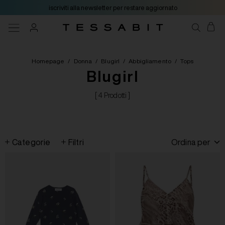
iscriviti alla newsletter per restare aggiornato
Homepage
/
Donna
/
Blugirl
/
Abbigliamento
/
Tops
Blugirl
[ 4 Prodotti ]
Categorie
Filtri
Ordina per