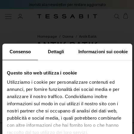
iscriviti alla newsletter per restare aggiornato
Homepage
/
Donna
/
Antik Batik
ANTIK BATIK
Consenso
Dettagli
Informazioni sui cookie
[ 0 Prodotti ]
Questo sito web utilizza i cookie
Utilizziamo i cookie per personalizzare contenuti ed
Categorie
Filtri
Ordina per
annunci, per fornire funzionalità dei social media e per
analizzare il nostro traffico. Condividiamo inoltre
Nessun prodotto disponibile
informazioni sul modo in cui utilizzi il nostro sito con i
nostri partner che si occupano di analisi dei dati web,
pubblicità e social media, i quali potrebbero combinarle
con altre informazioni che hai fornito loro o che hanno
raccolto dal tuo utilizzo dei loro servizi.