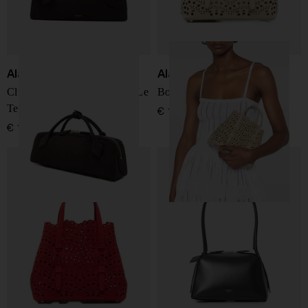
Alaïa
Alaïa
Clutch in pelle scamosciata Le
Borsa in pelle Mina 20
Teckel
€ 1.950,00
€ 1.900,00