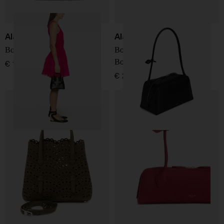
Alaïa
Alaïa
Borsa in pelle Mina 20
Borsa a spalla in pelle Le
Bouledogue medium
€ 1.950,00
€ 2.500,00