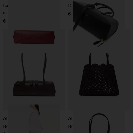
La borsa a tracolla in pelle
Delta piccola borsa in pelle
medim Le Teckel
€ 2.400,00
€ 2.300,00
Alaïa
Alaïa
Borsa a spalla in pelle Le
Borsa in pelle Mina 25