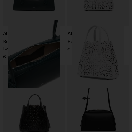
Alaïa
Alaïa
Borsa a spalla in pelle media
Borsa in pelle Mina 20
Le Teckel
€ 1.950,00
€ 2.300,00