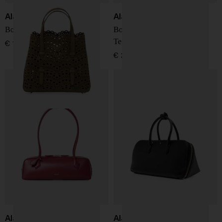
Alaïa
Alaïa
Borsa in pelle Mina 20
Borsa a spalla in pelle Le
Teckel medium
€ 1.950,00
€ 2.300,00
Alaïa
Alaïa