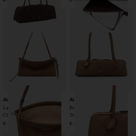
Alaïa
Alaïa
La borsa a spalla in pelle Le
Borsa a spalla in pelle Le
Click East West medium
Teckel medium
€ 2.500,00
€ 2.300,00