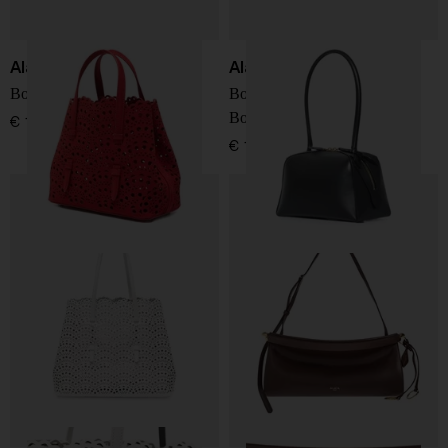
Alaïa
Alaïa
Borsa in pelle Mina 20
Borsa a spalla in pelle Le
Bouledogue small
€ 1.950,00
€ 1.900,00