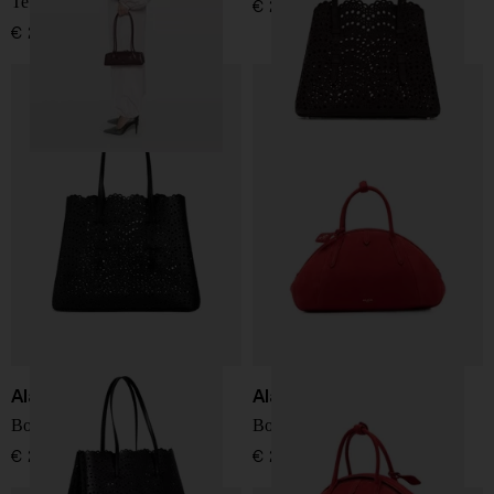
Teckel small
€ 2.200,00
€ 2.100,00
Alaïa
Alaïa
Borsa in pelle Mina 37
Borsa piccola in pelle
€ 2.600,00
€ 2.300,00