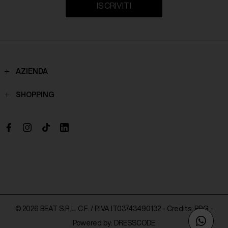
ISCRIVITI
AZIENDA
Contatti
SHOPPING
Chi Siamo
Spedizioni
Boutique
Pagamenti
Lavora con noi
Politiche di reso
Richiesta di recesso
Domande frequenti
Privacy Policy
© 2026 BEAT S.R.L. C.F. / P.IVA IT03743490132 - Credits:
BRG
-
Powered by:
DRESSCODE
Cookie Policy