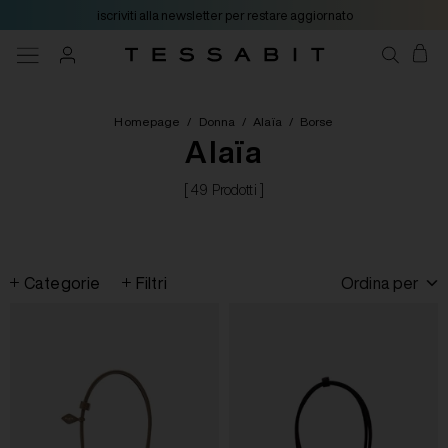
iscriviti alla newsletter per restare aggiornato
Homepage
/
Donna
/
Alaïa
/
Borse
Alaïa
[ 49 Prodotti ]
Categorie
Filtri
Ordina per