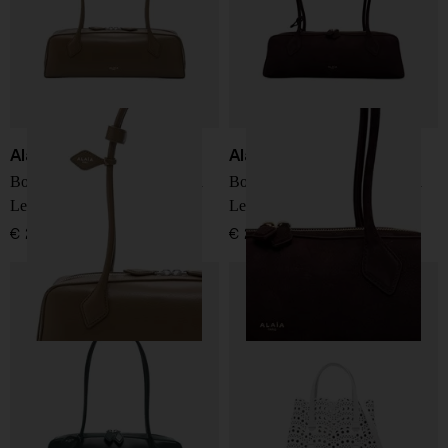
Alaïa
Alaïa
Borsa a spalla in pelle media
Borsa a spalla in pelle media
Le Teckel
Le Teckel
€ 2.300,00
€ 2.300,00