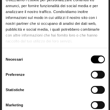
annunci, per fornire funzionalità dei social media e per
analizzare il nostro traffico. Condividiamo inoltre
informazioni sul modo in cui utilizzi il nostro sito con i
nostri partner che si occupano di analisi dei dati web,
pubblicità e social media, i quali potrebbero combinarle
con altre informazioni che hai fornito loro o che hanno
raccolto dal tuo utilizzo dei loro servizi.
SHIPPING TO UNITED STATES?
Alaïa
Alaïa
The shipping costs and items price are
S
Borsa a spalla in pelle Le
Borsa in pelle Mina 25
based on destination country
Necessari
Join the
e
Teckel medium
€ 2.200,00
l
Club
€ 2.300,00
e
Preferenze
CONFIRM
z
i
Iscriviti alla nostra
o
Statistiche
Ship to
Italy
newsletter per restare
n
aggiornato!
e
Marketing
d