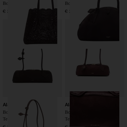
Borsa in pelle Mina 37
Borsa piccola in pelle
€ 2.600,00
€ 2.300,00
Alaïa
Alaïa
Borsa a spalla in pelle Le
Borsa a spalla in pelle Le
Teckel medium
Teckel small
€ 2.300,00
€ 2.100,00