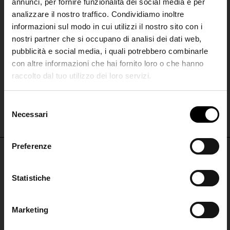
annunci, per fornire funzionalità dei social media e per
analizzare il nostro traffico. Condividiamo inoltre
informazioni sul modo in cui utilizzi il nostro sito con i
nostri partner che si occupano di analisi dei dati web,
pubblicità e social media, i quali potrebbero combinarle
con altre informazioni che hai fornito loro o che hanno
raccolto dal tuo utilizzo dei loro servizi.
Chloé
Alexander McQueen
SHIPPING TO UNITED STATES?
Anello Chloé Tropicus
Anello Skull
The shipping costs and items price are
S
€ 320,00
€ 350,00
based on destination country
Necessari
Join the
e
l
Club
e
Preferenze
CONFIRM
z
i
Iscriviti alla nostra
NON PERDERTI NULLA
o
Statistiche
Ship to
Italy
newsletter per restare
n
ISCRIVITI PER RESTARE AGGIORNATO
aggiornato!
e
Marketing
d
ISCRIVITI
ISCRIVITI ALLA
e