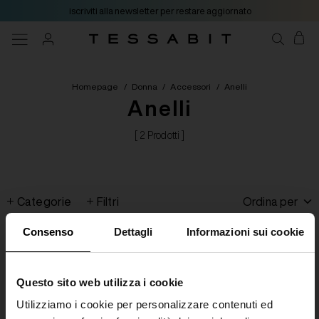
iscriviti alla newsletter per restare aggiornato
Homepage
/
Donna
/
Accessori
/
Anelli
Anelli
[ 2 Prodotti ]
Categorie
Filtri
Ordina per
Consenso
Dettagli
Informazioni sui cookie
Questo sito web utilizza i cookie
Utilizziamo i cookie per personalizzare contenuti ed