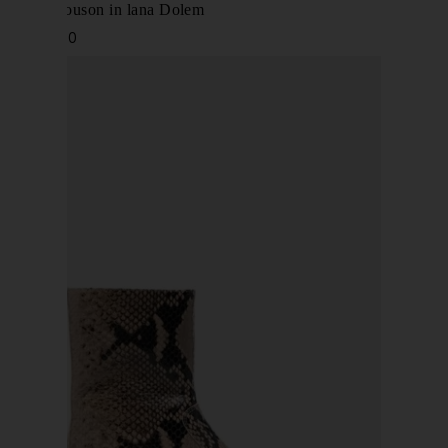
Giacca blouson in lana Dolem
€ 2.980,00