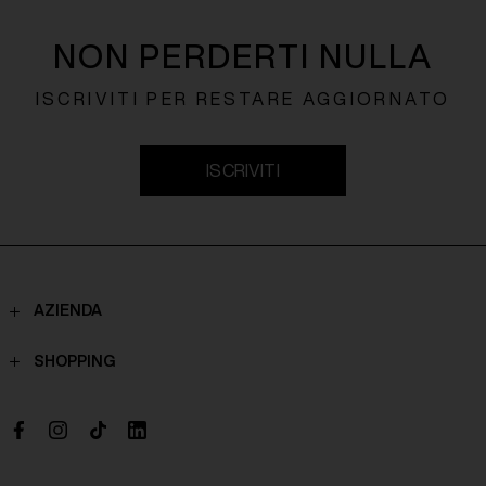
NON PERDERTI NULLA
ISCRIVITI PER RESTARE AGGIORNATO
ISCRIVITI
AZIENDA
Contatti
SHOPPING
Chi Siamo
Spedizioni
Boutique
Pagamenti
Lavora con noi
Politiche di reso