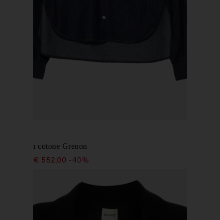
KHAITE
Camicia in cotone Grenon
€ 920,00
€ 552,00
-40%