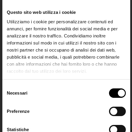
Questo sito web utilizza i cookie
Utilizziamo i cookie per personalizzare contenuti ed
annunci, per fornire funzionalità dei social media e per
KHAITE
analizzare il nostro traffico. Condividiamo inoltre
Lotus mini leather tote
informazioni sul modo in cui utilizzi il nostro sito con i
€ 1.890,00
nostri partner che si occupano di analisi dei dati web,
pubblicità e social media, i quali potrebbero combinarle
con altre informazioni che hai fornito loro o che hanno
raccolto dal tuo utilizzo dei loro servizi.
SHIPPING TO UNITED STATES?
The shipping costs and items price are
S
based on destination country
Necessari
Join the
e
l
Club
e
Preferenze
CONFIRM
z
i
Iscriviti alla nostra
o
Statistiche
Ship to
Italy
newsletter per restare