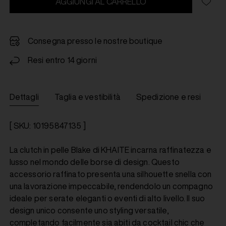
AGGIUNGI AL CARRELLO
Consegna presso le nostre boutique
Resi entro 14 giorni
Dettagli
Taglia e vestibilità
Spedizione e resi
[ SKU: 10195847135 ]
La clutch in pelle Blake di KHAITE incarna raffinatezza e
lusso nel mondo delle borse di design. Questo
accessorio raffinato presenta una silhouette snella con
una lavorazione impeccabile, rendendolo un compagno
ideale per serate eleganti o eventi di alto livello. Il suo
design unico consente uno styling versatile,
completando facilmente sia abiti da cocktail chic che