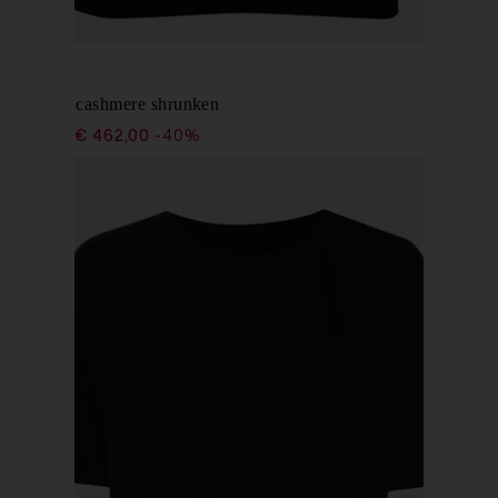
KHAITE
la polo in cashmere shrunken
€ 770,00
€ 462,00
-40%