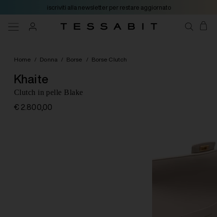
iscriviti alla newsletter per restare aggiornato
Home
/
Donna
/
Borse
/
Borse Clutch
Khaite
Clutch in pelle Blake
€ 2.800,00