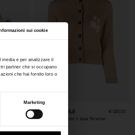
Informazioni sui cookie
l media e per analizzare il
ostri partner che si occupano
azioni che hai fornito loro o
Marketing
MARANT ETOILE
€ 320,00
€ 320,00
Cardigan in cotone e lana Newton
40%
€ 192,00