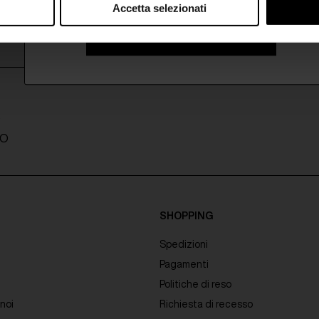
Accetta selezionati
ISCRIVITI ALLA NEWSLETTER
A
TO
SHOPPING
Spedizioni
Pagamenti
Politiche di reso
noi
Richiesta di recesso