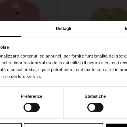
Dettagli
ookie
SHIPPING TO UNITED STATES?
nalizzare contenuti ed annunci, per fornire funzionalità dei socia
inoltre informazioni sul modo in cui utilizzi il nostro sito con i n
The shipping costs and items price are based on
icità e social media, i quali potrebbero combinarle con altre inform
destination country
lizzo dei loro servizi.
CONFIRM
Preferenze
Statistiche
Join the Club
TOILE
MARANT ETOILE
€ 320,00
Ship to
Italy
Cardigan in cotone e lana Newton
Cardigan in cotone e lana Newton
-40%
€ 192,00
-
Iscriviti alla nostra newsletter per restare aggiornato!