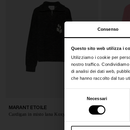
Consenso
Questo sito web utilizza i c
Utilizziamo i cookie per perso
nostro traffico. Condividiamo 
di analisi dei dati web, pubbl
che hanno raccolto dal tuo uti
S
Necessari
e
l
MARANT ETOILE
MARANT E
€ 450,00
e
Cardigan in misto lana Koxy
z
i