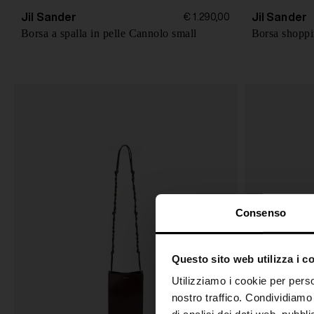
Jil Sander
Jil Sander
€ 1.290,00
Borsa a spalla in pelle Cannolo small
Borsa shoppi
Consenso
Questo sito web utilizza i c
Utilizziamo i cookie per perso
nostro traffico. Condividiamo 