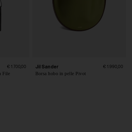
Jil Sander
€ 1.700,00
€ 1.990,00
a File
Borsa hobo in pelle Pivot