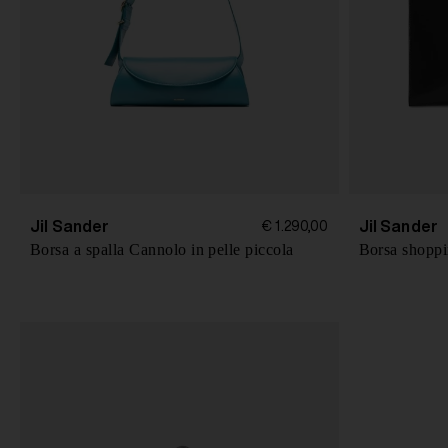
e
n
s
o
Jil Sander
Jil Sander
€ 1.290,00
Borsa a spalla Cannolo in pelle piccola
Borsa shoppi