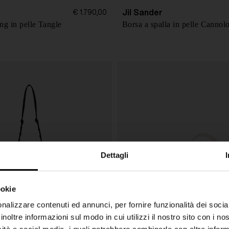
Jil Sander
€ 1.790,00
ng in pelle Tangle
Borsa a spalla in pelle Cannol
Dettagli
ookie
SHIPPING TO UNITED STATES?
nalizzare contenuti ed annunci, per fornire funzionalità dei socia
inoltre informazioni sul modo in cui utilizzi il nostro sito con i n
The shipping costs and items price are based on