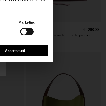
azioni che hai fornito loro o
Marketing
Jil Sander
€ 1.290,00
€ 1.290,00
o small
Borsa a spalla Cannolo in pelle piccola
Accetta tutti