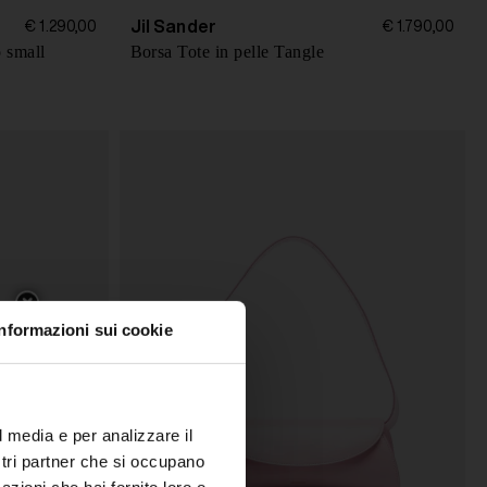
Jil Sander
€ 1.290,00
€ 1.790,00
o small
Borsa Tote in pelle Tangle
Informazioni sui cookie
l media e per analizzare il
ostri partner che si occupano