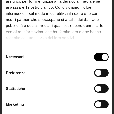
annunci, per fornire funzionalità dei social media e per
€ 300,00
€ 300,00
analizzare il nostro traffico. Condividiamo inoltre
informazioni sul modo in cui utilizzi il nostro sito con i
nostri partner che si occupano di analisi dei dati web,
pubblicità e social media, i quali potrebbero combinarle
con altre informazioni che hai fornito loro o che hanno
raccolto dal tuo utilizzo dei loro servizi.
SHIPPING TO UNITED STATES?
The shipping costs and items price are
S
based on destination country
Necessari
Join the
e
l
Club
e
Preferenze
CONFIRM
z
i
Iscriviti alla nostra
o
Statistiche
Ship to
Italy
newsletter per restare
HIDESINS
HIDESINS
n
aggiornato!
Borsa tote in pelle piccola
Borsa Shopping in pelle
e
Flap
€ 375,00
Marketing
d
€ 390,00
ISCRIVITI ALLA
e