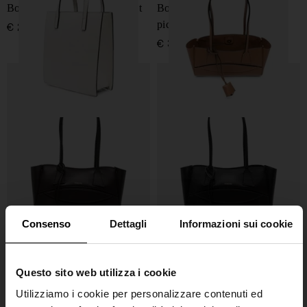
Borsa a mano in pelle Pocket
Borsa shopping in pelle
piccola
€ 295,00
€ 300,00
Consenso
Dettagli
Informazioni sui cookie
HIDESINS
HIDESINS
Questo sito web utilizza i cookie
Borsa shopping in pelle
Borsa shopping in pelle
Utilizziamo i cookie per personalizzare contenuti ed
piccola
piccola