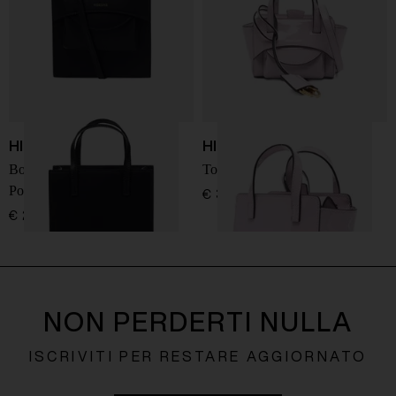
HIDESINS
HIDESINS
Borsa a mano media in pelle
Tote Bag Flap XS in pelle
Pocket
€ 300,00
€ 270,00
NON PERDERTI NULLA
ISCRIVITI PER RESTARE AGGIORNATO