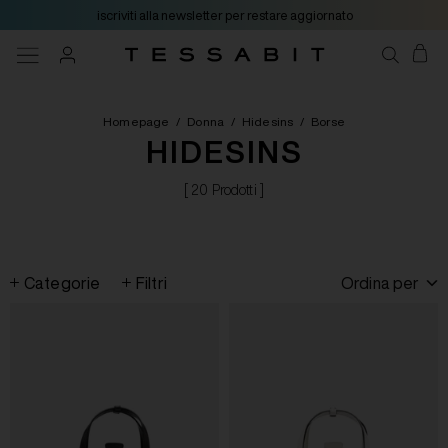
iscriviti alla newsletter per restare aggiornato
Homepage
/
Donna
/
Hidesins
/
Borse
HIDESINS
[ 20 Prodotti ]
Categorie
Filtri
Ordina per