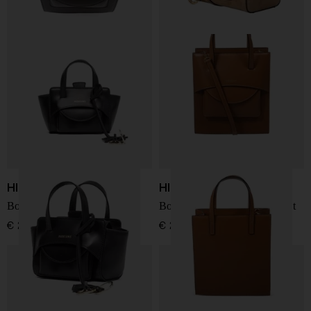
HIDESINS
HIDESINS
Borsa tote in pelle Flap XS
Borsa a mano in pelle Pocket
€ 295,00
€ 270,00