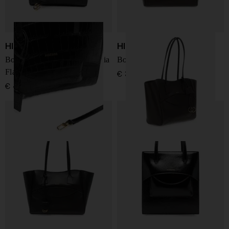
HIDESINS
HIDESINS
Borsa shopping in pelle media
Borsa Shopper in pelle
Flap
€ 375,00
€ 465,00