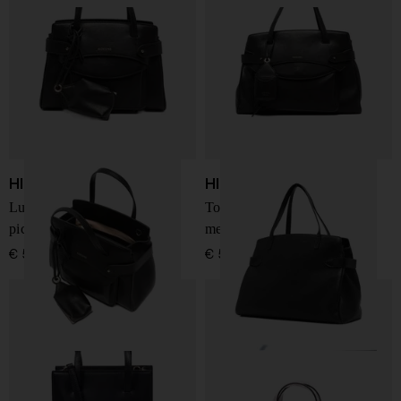
HIDESINS
HIDESINS
Lullaby Tote Bag in pelle
Tote Bag Lullaby in pelle
piccola
media
€ 520,00
€ 590,00