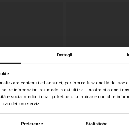
Dettagli
ookie
SHIPPING TO UNITED STATES?
nalizzare contenuti ed annunci, per fornire funzionalità dei socia
inoltre informazioni sul modo in cui utilizzi il nostro sito con i n
The shipping costs and items price are based on
icità e social media, i quali potrebbero combinarle con altre inform
destination country
lizzo dei loro servizi.
CONFIRM
Preferenze
Statistiche