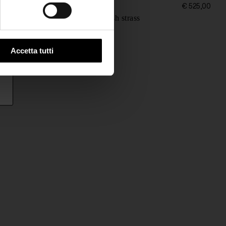
Forte Forte
€ 495,00
€ 525,00
Stivaletti in mesh strass
Accetta tutti