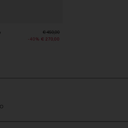
e
€ 450,00
-40%
€ 270,00
A
TO