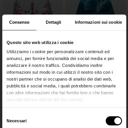
Consenso
Dettagli
Informazioni sui cookie
Questo sito web utilizza i cookie
FOR RESTLESS
FOR RESTLESS
SLEEPERS
SLEEPERS
Utilizziamo i cookie per personalizzare contenuti ed
annunci, per fornire funzionalità dei social media e per
Giacca in seta stampata
Giacca in seta stampata
analizzare il nostro traffico. Condividiamo inoltre
€ 1.390,00
€ 834,00
-40%
€ 1.275,00
€ 765,00
-40%
informazioni sul modo in cui utilizzi il nostro sito con i
nostri partner che si occupano di analisi dei dati web,
pubblicità e social media, i quali potrebbero combinarle
con altre informazioni che hai fornito loro o che hanno
raccolto dal tuo utilizzo dei loro servizi.
SHIPPING TO UNITED STATES?
The shipping costs and items price are
S
based on destination country
Necessari
Join the
e