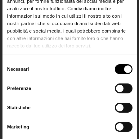
annunci, per fornire funzionalità dei social media e per
analizzare il nostro traffico. Condividiamo inoltre
informazioni sul modo in cui utilizzi il nostro sito con i
nostri partner che si occupano di analisi dei dati web,
pubblicità e social media, i quali potrebbero combinarle
con altre informazioni che hai fornito loro o che hanno
raccolto dal tuo utilizzo dei loro servizi.
Ami Paris
SHIPPING TO UNITED STATES?
Giacca corta imbottita
The shipping costs and items price are
S
€ 1.190,00
based on destination country
Necessari
Join the
e
l
Club
e
Preferenze
CONFIRM
z
i
Iscriviti alla nostra
NON PERDERTI NULLA
o
Statistiche
Ship to
Italy
newsletter per restare
n
ISCRIVITI PER RESTARE AGGIORNATO
aggiornato!
e
Marketing
d
ISCRIVITI
ISCRIVITI ALLA
e