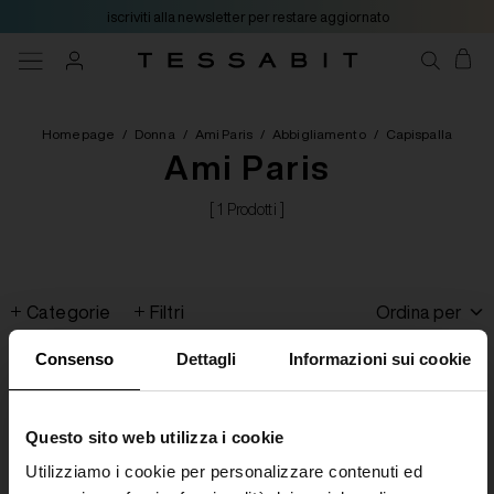
iscriviti alla newsletter per restare aggiornato
Homepage
/
Donna
/
Ami Paris
/
Abbigliamento
/
Capispalla
Ami Paris
[ 1 Prodotti ]
Categorie
Filtri
Ordina per
Consenso
Dettagli
Informazioni sui cookie
Questo sito web utilizza i cookie
Utilizziamo i cookie per personalizzare contenuti ed