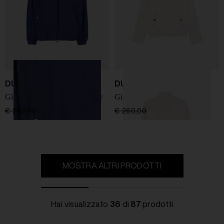
DUNST
DUNST
Giacca blouson Windbreaker
Giacca blouson in cotone
€ 280,00
€ 196,00
-30%
€ 260,00
€ 182,00
-30%
MOSTRA ALTRI PRODOTTI
Hai visualizzato
36
di
87
prodotti