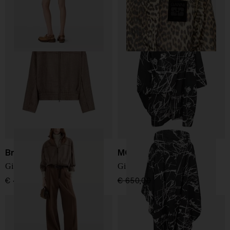
Brunello Cucinelli
MOYURU
Giacca blouson in lana
Giacca blouson stampata
€ 4.200,00
€ 650,00
€ 455,00
-30%