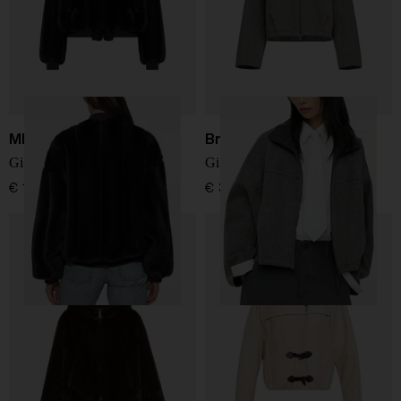
MM6 Maison Margiela
Brunello Cucinelli
Giacca in pelliccia sintetica
Giacca in lana
€ 1.690,00
€ 3.000,00