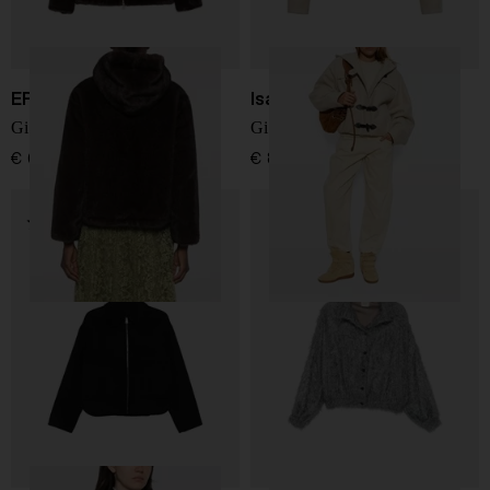
ERMANNO
Isabel Marant
Giacca in pelliccia sintetica
Giacca in lana Trixie
€ 635,00
€ 890,00