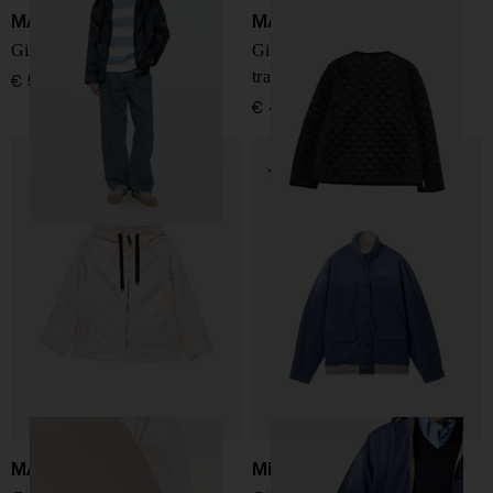
MAX MARA THE CUBE
MAX MARA THE CUBE
Giacca blouson in nylon
Giacca blouson in nylon
trapuntato
€ 545,00
€ 485,00
MAX MARA THE CUBE
Miu Miu