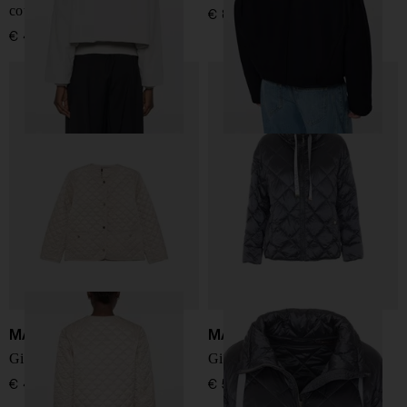
cotone
€ 890,00
€ 440,00
MAX MARA THE CUBE
MAX MARA THE CUBE
Giacca blouson trapuntata
Giacca blouson trapuntata
€ 485,00
€ 598,00