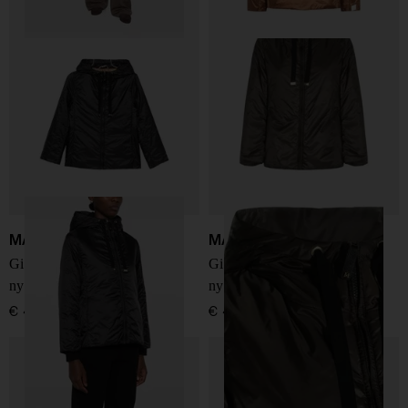
MAX MARA THE CUBE
MAX MARA THE CUBE
Giacca blouson imbottita in
Giacca blouson imbottita in
nylon
nylon
€ 415,00
€ 415,00