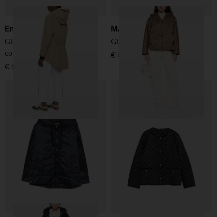
Emporio Armani
MAX MARA THE CUBE
Giacca blouson in misto
Giacca blouson imbottita
cotone
€ 545,00
€ 510,00