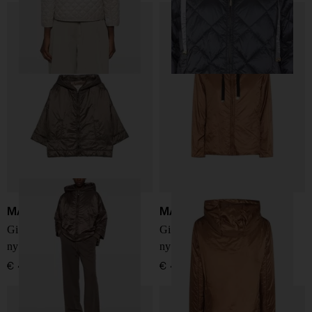
MAX MARA THE CUBE
MAX MARA THE CUBE
Giacca blouson imbottita in
Giacca blouson imbottita in
nylon
nylon
€ 498,00
€ 415,00