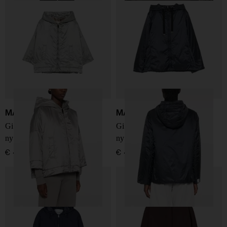
MAX MARA THE CUBE
MAX MARA THE CUBE
Giacca blouson imbottita in
Giacca blouson imbottita in
nylon
nylon
€ 498,00
€ 415,00