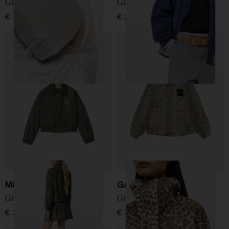
Giacca blouson imbottita
Giacca blouson in cotone
€ 415,00
€ 2.980,00
Miu Miu
GANNI
Giacca blouson con zip
Giacca blouson in nylon
€ 2.400,00
€ 395,00