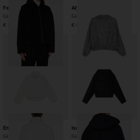
Fendi
Alysi
Giacca blouson in lana FF
Giacca blouson con frange
€ 3.200,00
€ 590,00
Emporio Armani
Isabel Marant
Giacca blouson in misto
Giacca in lana Trixie