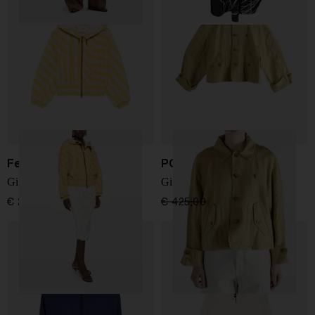
Fendi
POLO RALPH LAUREN
Giacca blouson a righe
Giacca in lino con logo
€ 2.700,00
€ 425,00
€ 319,00
-25%