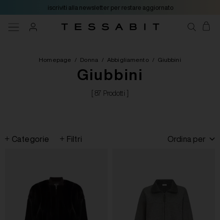
iscriviti alla newsletter per restare aggiornato
Homepage
/
Donna
/
Abbigliamento
/
Giubbini
Giubbini
[ 87 Prodotti ]
Categorie
Filtri
Ordina per