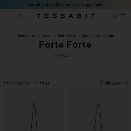
iscriviti alla newsletter per restare aggiornato
Homepage
/
Donna
/
Forte Forte
/
Borse
/
Secchielli
Forte Forte
[ 3 Prodotti ]
Categorie
Filtri
Ordina per