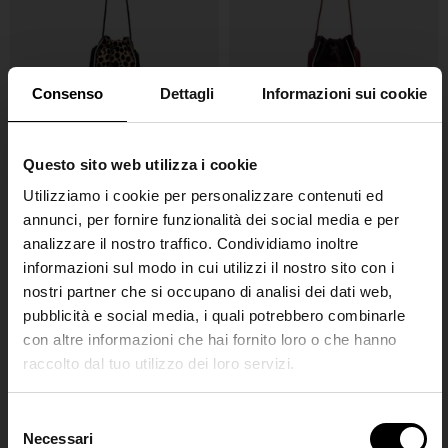
Consenso
Dettagli
Informazioni sui cookie
Forte Forte
Forte Forte
Questo sito web utilizza i cookie
La mia borsa a secchiello mini
La borsa a secchiello in pelle
Utilizziamo i cookie per personalizzare contenuti ed
Pepita
My Pepita
annunci, per fornire funzionalità dei social media e per
€ 425,00
€ 425,00
analizzare il nostro traffico. Condividiamo inoltre
informazioni sul modo in cui utilizzi il nostro sito con i
nostri partner che si occupano di analisi dei dati web,
pubblicità e social media, i quali potrebbero combinarle
con altre informazioni che hai fornito loro o che hanno
raccolto dal tuo utilizzo dei loro servizi.
SHIPPING TO UNITED STATES?
The shipping costs and items price are
S
based on destination country
Necessari
e