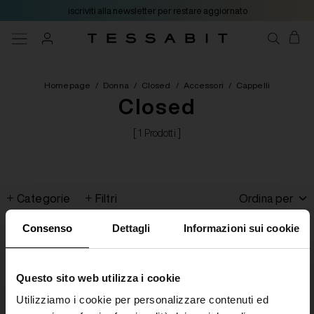
iscriviti alla newsletter per restare aggiornato
Homepage
/
Donna
/
Closed
/
Accessori
/
Cappelli
Closed
[ 1 Prodotti ]
Categorie
Filtri
Ordina per
Consenso
Dettagli
Informazioni sui cookie
Questo sito web utilizza i cookie
Utilizziamo i cookie per personalizzare contenuti ed