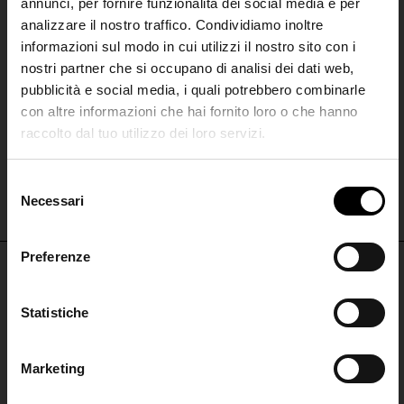
annunci, per fornire funzionalità dei social media e per
analizzare il nostro traffico. Condividiamo inoltre
informazioni sul modo in cui utilizzi il nostro sito con i
nostri partner che si occupano di analisi dei dati web,
pubblicità e social media, i quali potrebbero combinarle
con altre informazioni che hai fornito loro o che hanno
raccolto dal tuo utilizzo dei loro servizi.
Closed
SHIPPING TO UNITED STATES?
Cappello di paglia
The shipping costs and items price are
S
€ 80,00
€ 56,00
-30%
based on destination country
Necessari
Join the
e
l
Club
e
Preferenze
CONFIRM
z
i
Iscriviti alla nostra
NON PERDERTI NULLA
o
Statistiche
Ship to
Italy
newsletter per restare
n
ISCRIVITI PER RESTARE AGGIORNATO
aggiornato!
e
Marketing
d
ISCRIVITI
ISCRIVITI ALLA
e