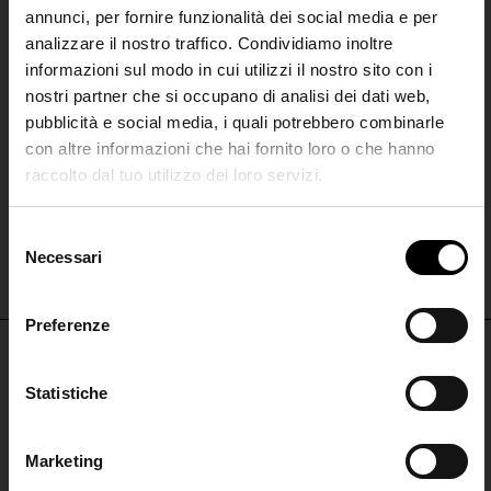
annunci, per fornire funzionalità dei social media e per
analizzare il nostro traffico. Condividiamo inoltre
informazioni sul modo in cui utilizzi il nostro sito con i
nostri partner che si occupano di analisi dei dati web,
pubblicità e social media, i quali potrebbero combinarle
con altre informazioni che hai fornito loro o che hanno
ANITA BILARDI
raccolto dal tuo utilizzo dei loro servizi.
SHIPPING TO UNITED STATES?
Borsa tote in rafia I Love
Lago di Como
The shipping costs and items price are
S
based on destination country
Necessari
€ 150,00
Join the
e
l
Club
e
Preferenze
CONFIRM
z
i
Iscriviti alla nostra
NON PERDERTI NULLA
o
Statistiche
Ship to
Italy
newsletter per restare
n
aggiornato!
ISCRIVITI PER RESTARE AGGIORNATO
e
Marketing
d
ISCRIVITI ALLA