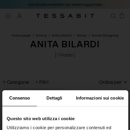
iscriviti alla newsletter per restare aggiornato
Homepage
/
Donna
/
Anita Bilardi
/
Borse
/
Borse Shopping
ANITA BILARDI
[ 1 Prodotti ]
Categorie
Filtri
Ordina per
Consenso
Dettagli
Informazioni sui cookie
Questo sito web utilizza i cookie
Utilizziamo i cookie per personalizzare contenuti ed